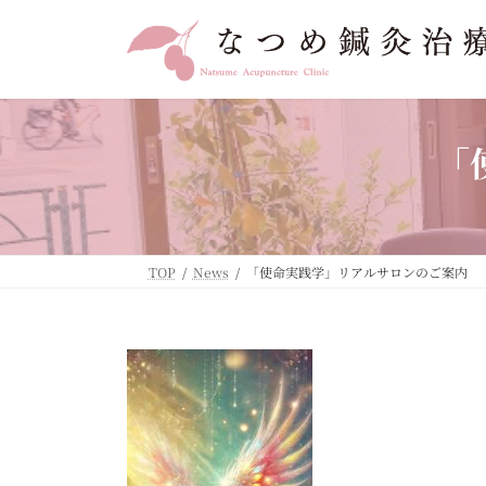
コ
ナ
ン
ビ
テ
ゲ
ン
ー
ツ
シ
へ
ョ
「
ス
ン
キ
に
ッ
移
プ
動
TOP
News
「使命実践学」リアルサロンのご案内