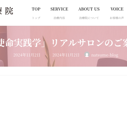
TOP
SERVICE
ABOUT US
VOICE
トップ
治療内容
治療院について
お客様の声
使命実践学」リアルサロンのご
最
2024年11月2日
2024年11月2日
natsume-blog
終
更
新
日
時
: