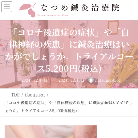
コ
ナ
ン
ビ
テ
ゲ
ン
ー
ツ
シ
「コロナ後遺症の症状」や「自
へ
ョ
ス
ン
律神経の疾患」に鍼灸治療はい
キ
に
ッ
移
かがでしょうか。トライアルコー
プ
動
ス5,200円(税込)
最
2024年12月3日
2024年12月3日
natsume-blog
終
更
新
日
TOP
Campaign
時
:
「コロナ後遺症の症状」や「自律神経の疾患」に鍼灸治療はいかがでし
ょうか。トライアルコース5,200円(税込)