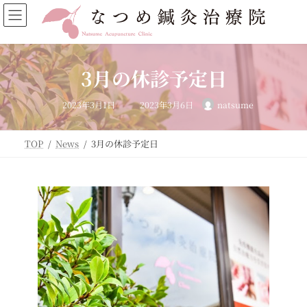
コ
ナ
ン
ビ
テ
ゲ
ン
ー
ツ
シ
3月の休診予定日
へ
ョ
ス
ン
最
キ
に
2023年3月1日
2023年3月6日
natsume
終
ッ
移
更
新
プ
動
日
時
TOP
News
3月の休診予定日
: