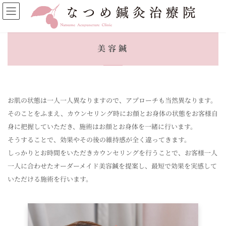
コ
ナ
ン
ビ
テ
ゲ
ン
ー
ツ
シ
美容鍼
へ
ョ
ス
ン
キ
に
ッ
移
プ
動
お肌の状態は一人一人異なりますので、アプローチも当然異なります。
そのことをふまえ、カウンセリング時にお顔とお身体の状態をお客様自
身に把握していただき、施術はお顔とお身体を一緒に行います。
そうすることで、効果やその後の維持感が全く違ってきます。
しっかりとお時間をいただきカウンセリングを行うことで、お客様一人
一人に合わせたオーダーメイド美容鍼を提案し、最短で効果を実感して
いただける施術を行います。