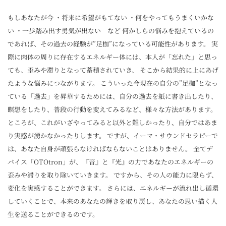
もしあなたが今 ・将来に希望がもてない ・何をやってもうまくいかな
い ・一歩踏み出す勇気が出ない など 何かしらの悩みを抱えているの
であれば、その過去の経験が”足枷”になっている可能性があります。 実
際に肉体の周りに存在するエネルギー体には、本人が「忘れた」と思っ
ても、歪みや滞りとなって蓄積されていき、 そこから結果的に上にあげ
たような悩みにつながります。 こういった今現在の自分の”足枷”となっ
ている「過去」を昇華するためには、自分の過去を紙に書き出したり、
瞑想をしたり、普段の行動を変えてみるなど、様々な方法があります。
ところが、これがいざやってみると以外と難しかったり、自分ではあま
り実感が湧かなかったりします。 ですが、イーマ・サウンドセラピーで
は、あなた自身が頑張らなければならないことはありません。 全てデ
バイス「OTOtron」が、『音』と『光』の力であなたのエネルギーの
歪みや滞りを取り除いていきます。 ですから、その人の能力に限らず、
変化を実感することができます。 さらには、エネルギーが流れ出し循環
していくことで、本来のあなたの輝きを取り戻し、あなたの思い描く人
生を送ることができるのです。