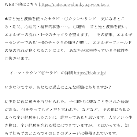
WEB予約はこちら
https://natsume-shinkyu.jp/contact/
✱音と光と波動を使ったセラピー ○カウンセリング 気になるとこ
ろ・期間、心理的・精神的状態‥‥。 ○施術 音と光と波動を使い、
エネルギーの流れ・1～8のチャクラを整えます。 その結果、エネルギ
ーセンターである1～8のチャクラの輝きが増し、 エネルギーフィールド
の気の流れが良くなることにより、 あなたが本来持っている全体性を
回復させます。
イーマ・サウンドⓇセラピーの詳細
https://biolux.jp/
いきなりですが、あなたは過去にこんな経験はありますか？
幼少期に親に罵声を浴びせられた。 子供時代に嫌なことをされた経験
がある。 何をやってもダメだと言われた。 などなど。 その他にも似た
ような辛い経験をしたことは、誰だってあると思います。 人間という生
き物は、辛い経験を忘れる様にはできていますが。 とはいっても、知
らず知らずのところでそのときのダメージは蓄積されています。