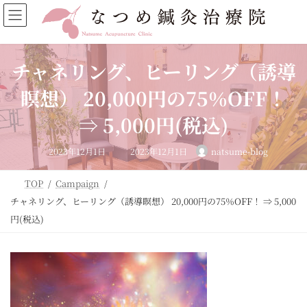
コ
ナ
ン
ビ
テ
ゲ
ン
ー
ツ
シ
チャネリング、ヒーリング（誘導
へ
ョ
ス
ン
瞑想） 20,000円の75％OFF！
キ
に
ッ
移
⇒ 5,000円(税込)
プ
動
最
2023年12月1日
2023年12月1日
natsume-blog
終
更
新
日
TOP
Campaign
時
:
チャネリング、ヒーリング（誘導瞑想） 20,000円の75％OFF！ ⇒ 5,000
円(税込)