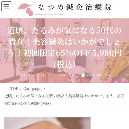
コ
ナ
ン
ビ
テ
ゲ
ン
ー
ツ
シ
近頃、たるみが気になる50代の
へ
ョ
ス
ン
貴女！美容鍼灸はいかがでしょ
キ
に
ッ
移
う！初回限定65%OFF 5,980円
プ
動
(税込)
最
2024年3月1日
2024年3月1日
natsume-blog
終
更
新
日
TOP
Campaign
時
:
近頃、たるみが気になる50代の貴女！美容鍼灸はいかがでしょう！初回
限定65%OFF 5,980円(税込)