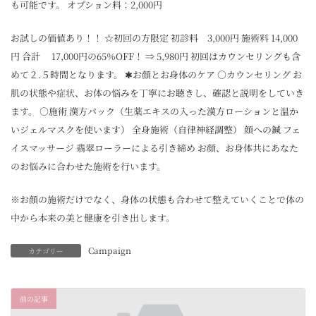
も可能です。 オプション料：2,000円
お試しの価値あり！！ ☆初回の方限定 初診料 3,000円 施術料 14,000
円 合計 17,000円の65％OFF！ ⇒ 5,980円 初回はカウンセリングも含
めて２.５時間となります。 ✱お顔とお身体のケア ○カウンセリング お
肌の状態や症状、お体の悩みを丁寧にお聴きし、確認と説明をしていき
ます。 ○施術 漢方パック（生薬エキスの入った漢方ローションと温か
いジェルマスクを使います） 全身施術（自律神経調整） 顔への鍼 フェ
イスマッサージ 翡翠ローラーによる引き締め お顔、お身体共にあなた
のお悩みに合わせた施術を行います。
※お顔の施術だけでなく、身体の状態も合わせて整えていくことで体の
中から本来の美と健康を引き出します。
Campaign
カテゴリー
前の記事