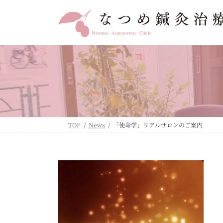
コ
ナ
ン
ビ
テ
ゲ
ン
ー
ツ
シ
へ
ョ
ス
ン
キ
に
ッ
移
プ
動
TOP
News
「使命学」リアルサロンのご案内