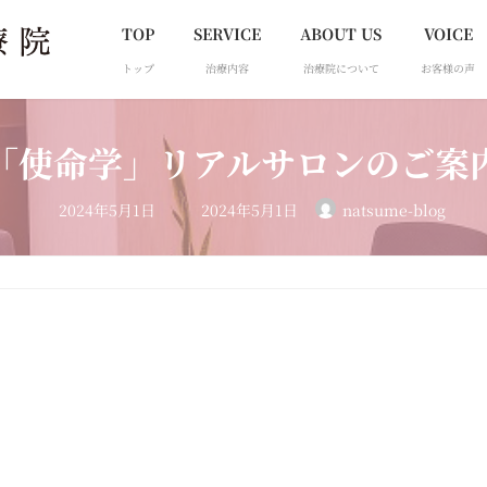
TOP
SERVICE
ABOUT US
VOICE
トップ
治療内容
治療院について
お客様の声
「使命学」リアルサロンのご案
最
2024年5月1日
2024年5月1日
natsume-blog
終
更
新
日
時
: