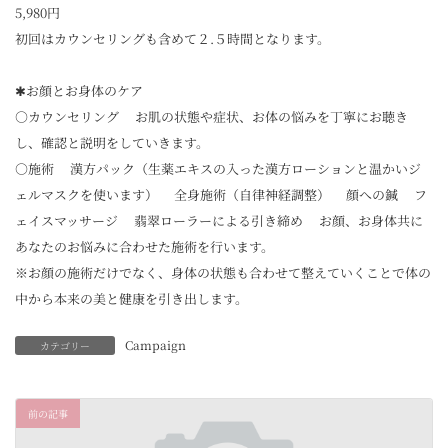
5,980円
初回はカウンセリングも含めて２.５時間となります。
✱お顔とお身体のケア
○カウンセリング お肌の状態や症状、お体の悩みを丁寧にお聴き
し、確認と説明をしていきます。
○施術 漢方パック（生薬エキスの入った漢方ローションと温かいジ
ェルマスクを使います） 全身施術（自律神経調整） 顔への鍼 フ
ェイスマッサージ 翡翠ローラーによる引き締め お顔、お身体共に
あなたのお悩みに合わせた施術を行います。
※お顔の施術だけでなく、身体の状態も合わせて整えていくことで体の
中から本来の美と健康を引き出します。
Campaign
カテゴリー
前の記事