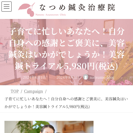
コ
ナ
ン
ビ
テ
ゲ
ン
ー
ツ
シ
子育てに忙しいあなたへ！自分
へ
ョ
ス
ン
自身への感謝とご褒美に、美容
キ
に
ッ
移
鍼灸はいかがでしょうか！美容
プ
動
鍼トライアル5,980円(税込)
最
2024年8月1日
2024年8月1日
natsume-blog
終
更
新
日
TOP
Campaign
時
:
子育てに忙しいあなたへ！自分自身への感謝とご褒美に、美容鍼灸はい
かがでしょうか！美容鍼トライアル5,980円(税込)