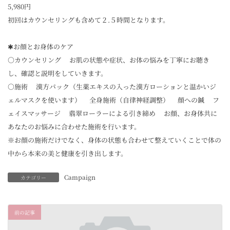
5,980円
初回はカウンセリングも含めて２.５時間となります。
✱お顔とお身体のケア
○カウンセリング お肌の状態や症状、お体の悩みを丁寧にお聴き
し、確認と説明をしていきます。
○施術 漢方パック（生薬エキスの入った漢方ローションと温かいジ
ェルマスクを使います） 全身施術（自律神経調整） 顔への鍼 フ
ェイスマッサージ 翡翠ローラーによる引き締め お顔、お身体共に
あなたのお悩みに合わせた施術を行います。
※お顔の施術だけでなく、身体の状態も合わせて整えていくことで体の
中から本来の美と健康を引き出します。
Campaign
カテゴリー
前の記事