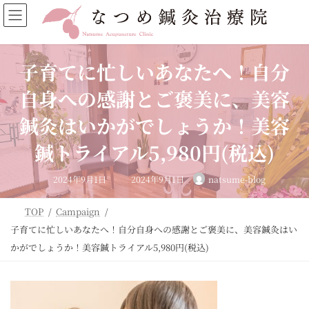
コ
ナ
ン
ビ
テ
ゲ
ン
ー
ツ
シ
子育てに忙しいあなたへ！自分
へ
ョ
ス
ン
自身への感謝とご褒美に、美容
キ
に
ッ
移
鍼灸はいかがでしょうか！美容
プ
動
鍼トライアル5,980円(税込)
最
2024年9月1日
2024年9月1日
natsume-blog
終
更
新
日
TOP
Campaign
時
:
子育てに忙しいあなたへ！自分自身への感謝とご褒美に、美容鍼灸はい
かがでしょうか！美容鍼トライアル5,980円(税込)