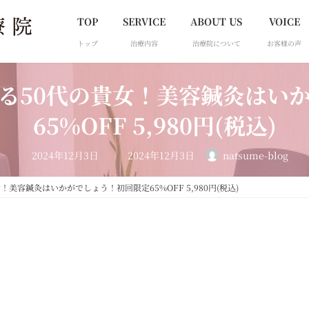
TOP
SERVICE
ABOUT US
VOICE
トップ
治療内容
治療院について
お客様の声
る50代の貴女！美容鍼灸はい
65%OFF 5,980円(税込)
最
2024年12月3日
2024年12月3日
natsume-blog
終
更
新
美容鍼灸はいかがでしょう！初回限定65%OFF 5,980円(税込)
日
時
: