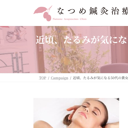
コ
ナ
ン
ビ
テ
ゲ
ン
ー
ツ
シ
へ
ョ
近頃、たるみが気にな
ス
ン
キ
に
ッ
移
プ
動
TOP
Campaign
近頃、たるみが気になる50代の貴女！