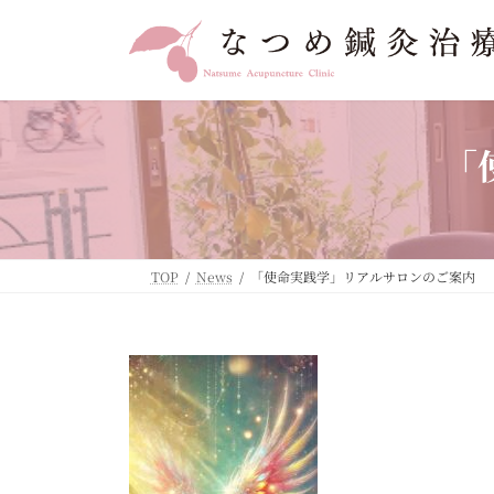
コ
ナ
ン
ビ
テ
ゲ
ン
ー
ツ
シ
へ
ョ
「
ス
ン
キ
に
ッ
移
プ
動
TOP
News
「使命実践学」リアルサロンのご案内