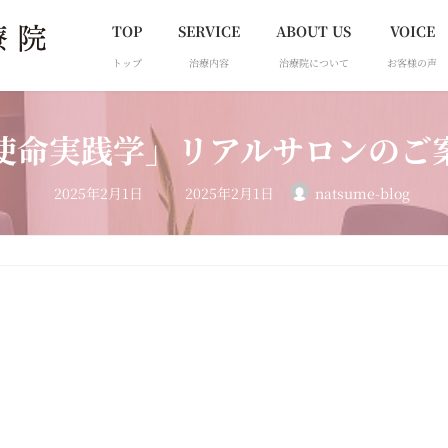
TOP
SERVICE
ABOUT US
VOICE
トップ
治療内容
治療院について
お客様の声
使命実践学」リアルサロンのご
最
2025年2月1日
2025年2月1日
natsume-blog
終
更
新
日
時
: