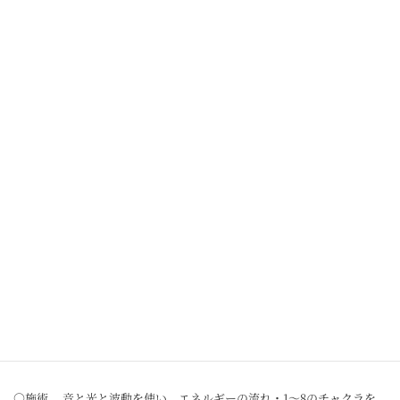
「音」と「光」と「波動」を使った、音響振動療法「イーマ・サウンド
Ⓡセラピー」を体感してみませんか？
☆初回の方限定 初回調律料金30,000円の5,000円OFF！ ⇒ 25,000円
(税込) 初回はカウンセリングも含めて約2.5時間となります。
☆2回目以降 2回目以降の調律料金：20,000円(税込)(約1.5時間)
✱音と光と波動を使ったセラピー ○カウンセリング 気になるとこ
ろ・期間、心理的・精神的状態‥‥。
○施術 音と光と波動を使い、エネルギーの流れ・1～8のチャクラを