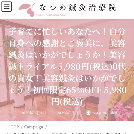
コ
ナ
ン
ビ
テ
ゲ
ン
ー
ツ
シ
子育てに忙しいあなたへ！自分
へ
ョ
ス
ン
自身への感謝とご褒美に、美容
キ
に
ッ
移
鍼灸はいかがでしょうか！美容
プ
動
鍼トライアル5,980円(税込)0代
の貴女！美容鍼灸はいかがでし
ょう！初回限定65%OFF 5,980
円(税込)
最
2025年7月31日
2025年7月31日
natsume-blog
終
更
新
日
TOP
Campaign
時
: