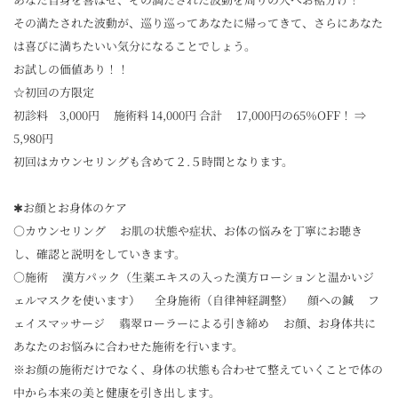
その満たされた波動が、巡り巡ってあなたに帰ってきて、さらにあなた
は喜びに満ちたいい気分になることでしょう。
お試しの価値あり！！
☆初回の方限定
初診料 3,000円 施術料 14,000円 合計 17,000円の65％OFF！ ⇒
5,980円
初回はカウンセリングも含めて２.５時間となります。
✱お顔とお身体のケア
○カウンセリング お肌の状態や症状、お体の悩みを丁寧にお聴き
し、確認と説明をしていきます。
○施術 漢方パック（生薬エキスの入った漢方ローションと温かいジ
ェルマスクを使います） 全身施術（自律神経調整） 顔への鍼 フ
ェイスマッサージ 翡翠ローラーによる引き締め お顔、お身体共に
あなたのお悩みに合わせた施術を行います。
※お顔の施術だけでなく、身体の状態も合わせて整えていくことで体の
中から本来の美と健康を引き出します。