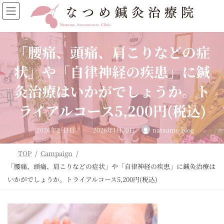
コ
ナ
ン
ビ
テ
ゲ
ン
ー
ツ
シ
「腰痛、頭痛、肩こりなどの症
へ
ョ
ス
ン
状」や「自律神経の疾患」に鍼
キ
に
ッ
移
灸治療はいかがでしょうか。ト
プ
動
ライアルコース5,200円(税込)
最
2026年2月1日
2026年1月30日
natsume-blog
終
更
新
日
TOP
Campaign
時
:
「腰痛、頭痛、肩こりなどの症状」や「自律神経の疾患」に鍼灸治療は
いかがでしょうか。トライアルコース5,200円(税込)