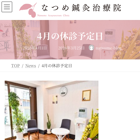
コ
ナ
ン
ビ
テ
ゲ
ン
ー
ツ
シ
4月の休診予定日
へ
ョ
ス
ン
最
キ
に
2026年4月1日
2026年3月25日
natsume-blog
終
ッ
移
更
新
プ
動
日
時
TOP
News
4月の休診予定日
: